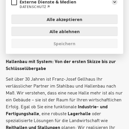
Externe Dienste & Medien
Aufklap
DATENSCHUTZ
STAHL- UND HALLENBAU
Alle akzeptieren
Komplett-Service von der
Alle ablehnen
Statik bis zur Montage.
Speichern
Hallenbau mit System: Von der ersten Skizze bis zur
Schlüsselübergabe
Seit über 30 Jahren ist Franz-Josef Gellhaus Ihr
verlässlicher Partner im Stahlbau und Hallenbau nach
Maß. Wir verstehen, dass eine neue Halle mehr ist als nur
ein Gebäude – sie ist der Raum für Ihren wirtschaftlichen
Erfolg. Egal ob Sie eine funktionale
Industrie- und
Fertigungshalle
, eine robuste
Lagerhalle
oder
spezialisierte Lösungen für die Landwirtschaft wie
Reithallen und Stallungen
planen: Wir realisieren Ihr