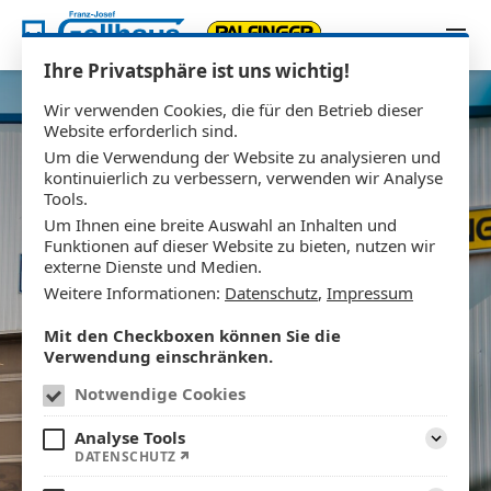
Zum Inhalt springen
Ihre Privatsphäre ist uns wichtig!
Wir verwenden Cookies, die für den Betrieb dieser
Website erforderlich sind.
Um die Verwendung der Website zu analysieren und
kontinuierlich zu verbessern, verwenden wir Analyse
Tools.
Um Ihnen eine breite Auswahl an Inhalten und
FRANZ-JOSEF GELLHAUS
Funktionen auf dieser Website zu bieten, nutzen wir
externe Dienste und Medien.
Ihr Partner für Stahlbau
Weitere Informationen:
Datenschutz
,
Impressum
und Fahrzeugbau in Vechta
Mit den Checkboxen können Sie die
Verwendung einschränken.
Notwendige Cookies
MEHR ERFAHREN
Analyse Tools
Aufklap
DATENSCHUTZ
KONTAKT